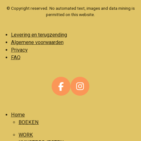
© Copyright reserved. No automated text, images and data mining is
permitted on this website.
Levering en terugzending
Algemene voorwaarden
Privacy
FAQ
F
I
a
n
c
s
Home
e
t
BOEKEN
b
a
o
g
WORK