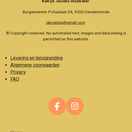
Katrijn Jacobs illustrator
Burgemeester Potiaulaan 34, 9200 Dendermonde
jakoebies@gmail.com
© Copyright reserved. No automated text, images and data mining is
permitted on this website.
Levering en terugzending
Algemene voorwaarden
Privacy
FAQ
F
I
a
n
c
s