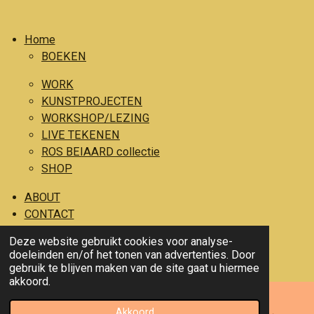
a
n
c
s
Home
e
t
BOEKEN
b
a
o
g
WORK
o
r
KUNSTPROJECTEN
WORKSHOP/LEZING
k
a
LIVE TEKENEN
m
ROS BEIAARD collectie
SHOP
ABOUT
CONTACT
Deze website gebruikt cookies voor analyse-
© 2020 - 2024 Katrijn Jacobs ILLUSTRATOR
doeleinden en/of het tonen van advertenties. Door
Powered by
JouwWeb
gebruik te blijven maken van de site gaat u hiermee
akkoord.
Akkoord