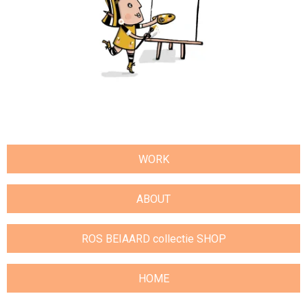
WORK
ABOUT
ROS BEIAARD collectie SHOP
HOME