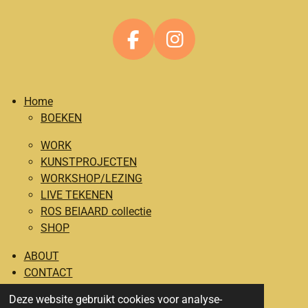
F
I
a
n
c
s
Home
e
t
BOEKEN
b
a
o
g
WORK
o
r
KUNSTPROJECTEN
WORKSHOP/LEZING
k
a
LIVE TEKENEN
m
ROS BEIAARD collectie
SHOP
ABOUT
CONTACT
Deze website gebruikt cookies voor analyse-
© 2020 - 2024 Katrijn Jacobs ILLUSTRATOR