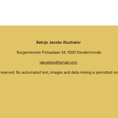
e
e
h
l
e
a
e
l
r
n
e
Katrijn Jacobs illustrator
Burgemeester Potiaulaan 34, 9200 Dendermonde
jakoebies@gmail.com
reserved. No automated text, images and data mining is permitted on 