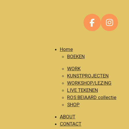
F
I
a
n
c
s
e
t
Home
BOEKEN
b
a
o
g
WORK
o
r
KUNSTPROJECTEN
k
a
WORKSHOP/LEZING
m
LIVE TEKENEN
ROS BEIAARD collectie
SHOP
ABOUT
CONTACT