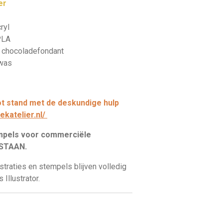
er
ryl
PLA
f chocoladefondant
nwas
 stand met de deskundige hulp
oekatelier.nl/
empels voor commerciële
ESTAAN.
straties en stempels blijven volledig
 Illustrator.