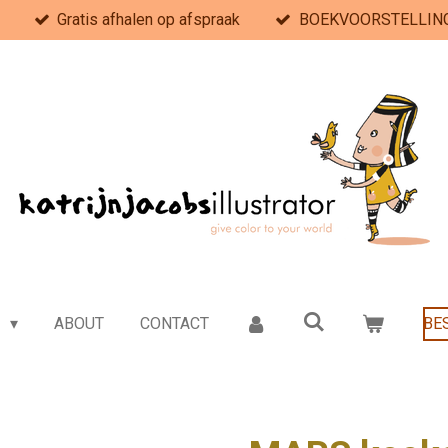
Gratis afhalen op afspraak
BOEKVOORSTELLING 
e
ABOUT
CONTACT
BE