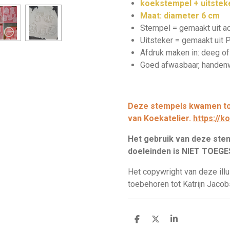
koekstempel + uitstek
Maat: diameter 6 cm
Stempel = gemaakt uit ac
Uitsteker = gemaakt uit 
Afdruk maken in: deeg o
Goed afwasbaar, hande
Deze stempels kwamen tot
van Koekatelier.
https://k
Het gebruik van deze st
doeleinden is NIET TOEG
Het copywright van deze illu
toebehoren tot Katrijn Jacobs
D
D
S