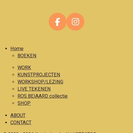
F
I
a
n
c
s
Home
e
t
BOEKEN
b
a
o
g
WORK
o
r
KUNSTPROJECTEN
WORKSHOP/LEZING
k
a
LIVE TEKENEN
m
ROS BEIAARD collectie
SHOP
ABOUT
CONTACT