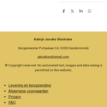
D
D
S
D
e
e
h
e
l
e
a
l
e
l
r
e
n
e
n
Katrijn Jacobs illustrator
Burgemeester Potiaulaan 34, 9200 Dendermonde
jakoebies@gmail.com
© Copyright reserved. No automated text, images and data mining is
permitted on this website.
Levering en terugzending
Algemene voorwaarden
Privacy
FAQ