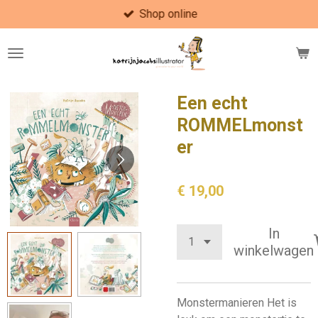
Shop online
Ga
direct
naar
de
hoofdinhoud
Een echt
ROMMELmonst
er
€ 19,00
In
winkelwagen
Monstermanieren Het is