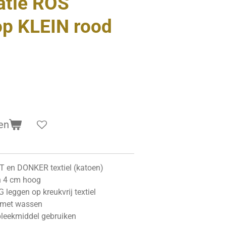
catie ROS
p KLEIN rood
en
CHT en DONKER textiel (katoen)
n 4 cm hoog
leggen op kreukvrij textiel
n met wassen
leekmiddel gebruiken