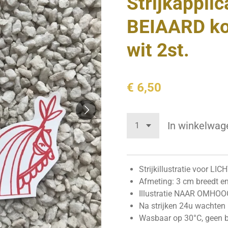
Strijkappli
BEIAARD ko
wit 2st.
€ 6,50
In winkelwag
Strijkillustratie voor LI
Afmeting: 3 cm breedt e
Illustratie NAAR OMHOOG 
Na strijken 24u wachte
Wasbaar op 30°C, geen b