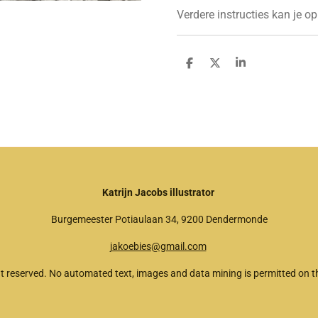
Verdere instructies kan je o
D
D
S
e
e
h
l
e
a
e
l
r
n
e
Katrijn Jacobs illustrator
Burgemeester Potiaulaan 34, 9200 Dendermonde
jakoebies@gmail.com
t reserved. No automated text, images and data mining is permitted on th