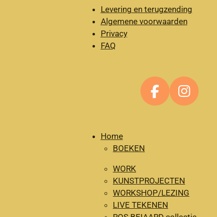
Levering en terugzending
Algemene voorwaarden
Privacy
FAQ
F
I
a
n
c
s
e
t
Home
BOEKEN
b
a
o
g
WORK
o
r
KUNSTPROJECTEN
k
a
WORKSHOP/LEZING
m
LIVE TEKENEN