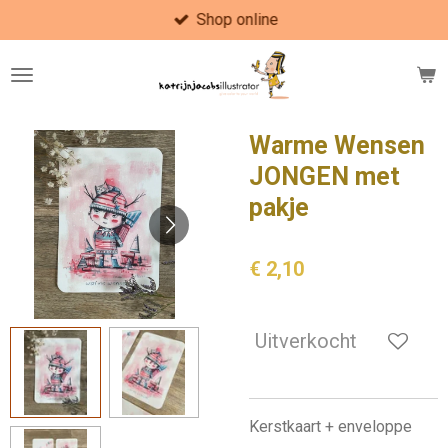
Shop online
Ga
direct
naar
de
hoofdinhoud
Warme Wensen
JONGEN met
pakje
€ 2,10
Uitverkocht
Kerstkaart + enveloppe