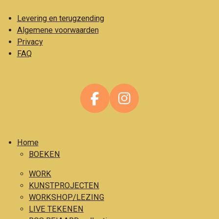
Levering en terugzending
Algemene voorwaarden
Privacy
FAQ
F
I
a
n
c
s
Home
e
t
BOEKEN
b
a
o
g
WORK
o
r
KUNSTPROJECTEN
WORKSHOP/LEZING
k
a
LIVE TEKENEN
m