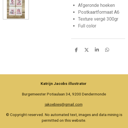
Afgeronde hoeken
Postkaartformaat A6
Texture vergé 300gr
Full color
D
D
S
D
e
e
h
e
l
e
a
l
e
l
r
e
n
e
n
Katrijn Jacobs illustrator
Burgemeester Potiaulaan 34, 9200 Dendermonde
jakoebies@gmail.com
© Copyright reserved. No automated text, images and data mining is
permitted on this website.