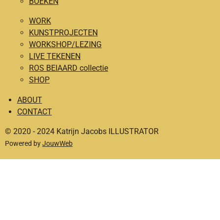
BOEKEN
b
a
o
g
WORK
o
r
KUNSTPROJECTEN
WORKSHOP/LEZING
k
a
LIVE TEKENEN
m
ROS BEIAARD collectie
SHOP
ABOUT
CONTACT
© 2020 - 2024 Katrijn Jacobs ILLUSTRATOR
Powered by
JouwWeb