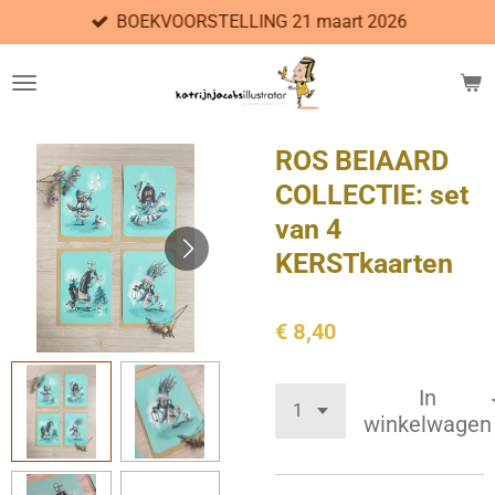
BOEKVOORSTELLING 21 maart 2026
Ga
direct
naar
de
hoofdinhoud
ROS BEIAARD
COLLECTIE: set
van 4
KERSTkaarten
€ 8,40
In
winkelwagen