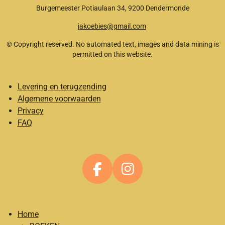
Burgemeester Potiaulaan 34, 9200 Dendermonde
jakoebies@gmail.com
© Copyright reserved. No automated text, images and data mining is
permitted on this website.
Levering en terugzending
Algemene voorwaarden
Privacy
FAQ
F
I
a
n
c
s
Home
e
t