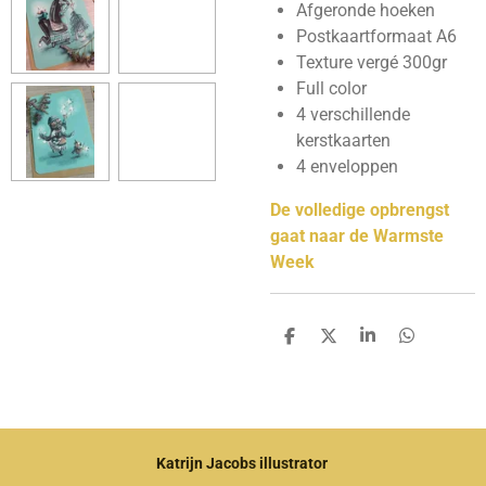
Afgeronde hoeken
Postkaartformaat A6
Texture vergé 300gr
Full color
4 verschillende
kerstkaarten
4 enveloppen
De volledige opbrengst
gaat naar de Warmste
Week
D
D
S
D
e
e
h
e
l
e
a
l
e
l
r
e
n
e
n
Katrijn Jacobs illustrator