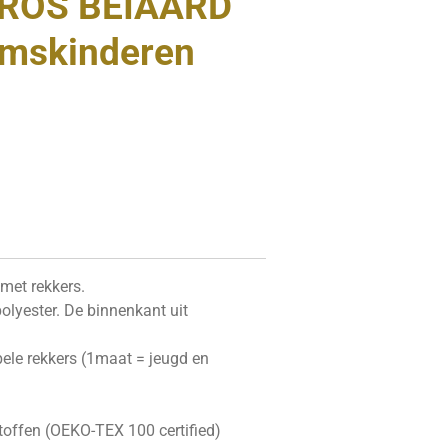
 ROS BEIAARD
emskinderen
met rekkers.
olyester. De binnenkant uit
le rekkers (1maat = jeugd en
toffen (OEKO-TEX 100 certified)