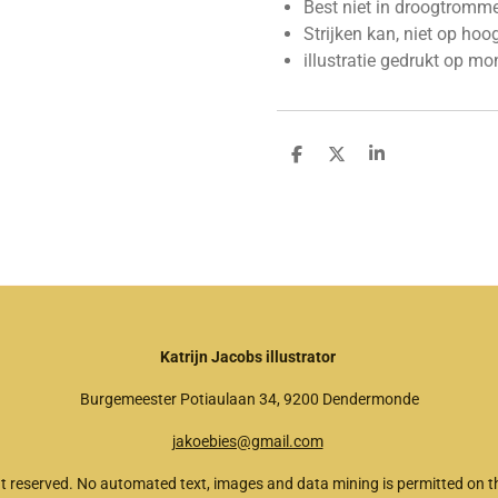
Best niet in droogtromme
Strijken kan, niet op hoo
illustratie gedrukt op m
D
D
S
e
e
h
l
e
a
e
l
r
n
e
Katrijn Jacobs illustrator
Burgemeester Potiaulaan 34, 9200 Dendermonde
jakoebies@gmail.com
t reserved. No automated text, images and data mining is permitted on th