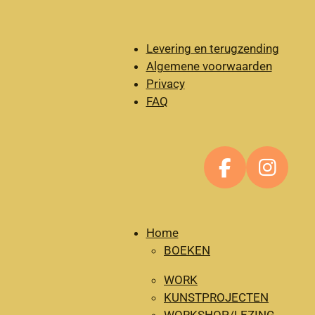
Levering en terugzending
Algemene voorwaarden
Privacy
FAQ
F
I
a
n
c
s
e
t
Home
BOEKEN
b
a
o
g
WORK
o
r
KUNSTPROJECTEN
k
a