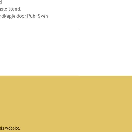
l
gste stand.
ondkapje door PubliSven
is website.