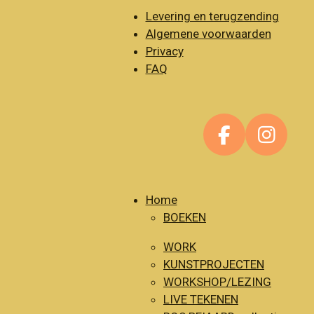
Levering en terugzending
Algemene voorwaarden
Privacy
FAQ
F
I
a
n
c
s
e
t
Home
BOEKEN
b
a
o
g
WORK
o
r
KUNSTPROJECTEN
k
a
WORKSHOP/LEZING
m
LIVE TEKENEN