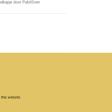
ondkapje door PubliSven
this website.