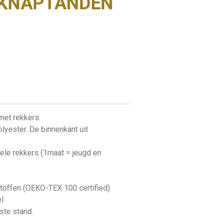
 KNAPTANDEN
et rekkers.
lyester. De binnenkant uit
le rekkers (1maat = jeugd en
toffen (OEKO-TEX 100 certified)
l
gste stand.