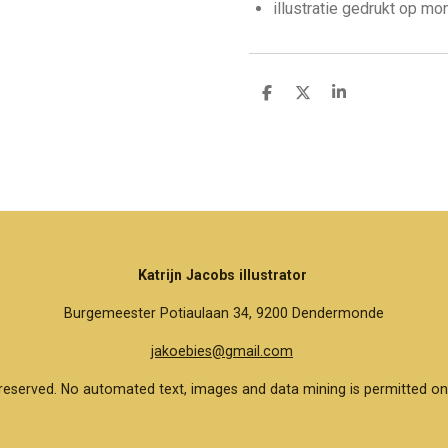
illustratie gedrukt op m
D
D
S
e
e
h
l
e
a
e
l
r
n
e
Katrijn Jacobs illustrator
Burgemeester Potiaulaan 34, 9200 Dendermonde
jakoebies@gmail.com
reserved. No automated text, images and data mining is permitted on 