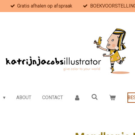
Gratis afhalen op afspraak
BOEKVOORSTELLING 
e
ABOUT
CONTACT
BE