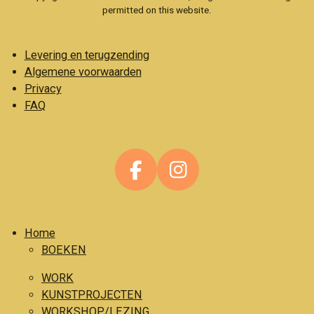
permitted on this website.
Levering en terugzending
Algemene voorwaarden
Privacy
FAQ
F
I
a
n
c
s
Home
e
t
BOEKEN
b
a
o
g
WORK
o
r
KUNSTPROJECTEN
WORKSHOP/LEZING