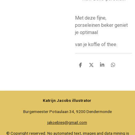
Met deze fijne,
porseleinen beker geniet
je optimaal
van je koffie of thee.
D
D
S
D
e
e
h
e
l
e
a
l
e
l
r
e
n
e
n
Katrijn Jacobs illustrator
Burgemeester Potiaulaan 34, 9200 Dendermonde
jakoebies@gmail.com
© Copyright reserved. No automated text, images and data mining is