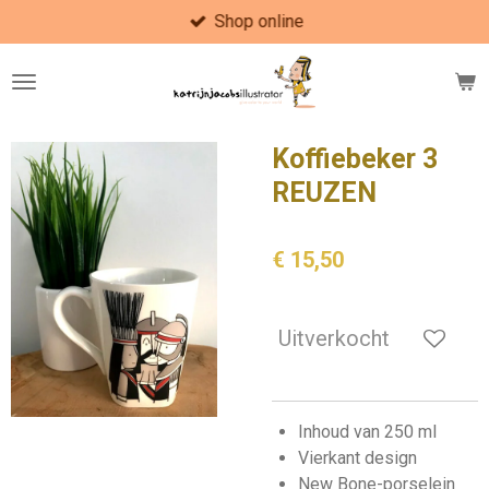
Shop online
Ga
direct
naar
de
hoofdinhoud
Koffiebeker 3
REUZEN
€ 15,50
Uitverkocht
Inhoud van 250 ml
Vierkant design
New Bone-porselein