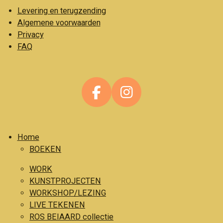
Levering en terugzending
Algemene voorwaarden
Privacy
FAQ
F
I
a
n
c
s
Home
e
t
BOEKEN
b
a
o
g
WORK
o
r
KUNSTPROJECTEN
WORKSHOP/LEZING
k
a
LIVE TEKENEN
m
ROS BEIAARD collectie