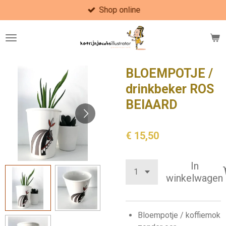
Shop online
Ga
direct
naar
de
hoofdinhoud
BLOEMPOTJE /
drinkbeker ROS
BEIAARD
€ 15,50
In
winkelwagen
Bloempotje / koffiemok