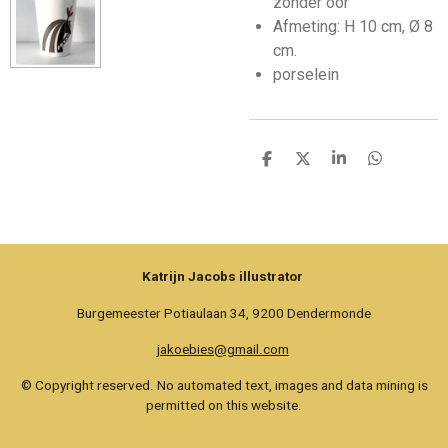
zonder oor
Afmeting:
H 10 cm, Ø 8
cm.
porselein
D
D
S
D
e
e
h
e
l
e
a
l
e
l
r
e
n
e
n
Katrijn Jacobs illustrator
Burgemeester Potiaulaan 34, 9200 Dendermonde
jakoebies@gmail.com
© Copyright reserved. No automated text, images and data mining is
permitted on this website.