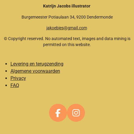
Katrijn Jacobs illustrator
Burgemeester Potiaulaan 34, 9200 Dendermonde
jakoebies@gmail.com
© Copyright reserved. No automated text, images and data mining is
permitted on this website.
Levering en terugzending
Algemene voorwaarden
Privacy
FAQ
F
I
a
n
c
s