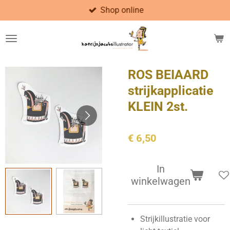
Shop online
Ga
direct
naar
de
hoofdinhoud
ROS BEIAARD
strijkapplicatie
KLEIN 2st.
€ 6,50
In
winkelwagen
Strijkillustratie voor