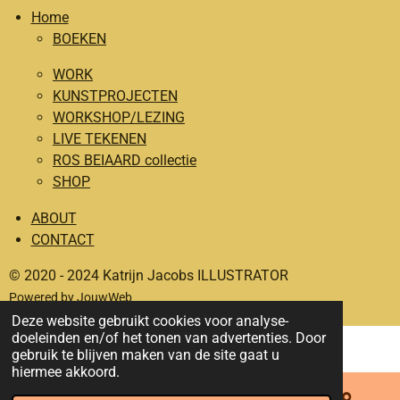
Home
e
t
BOEKEN
b
a
o
g
WORK
o
r
KUNSTPROJECTEN
WORKSHOP/LEZING
k
a
LIVE TEKENEN
m
ROS BEIAARD collectie
SHOP
ABOUT
CONTACT
© 2020 - 2024 Katrijn Jacobs ILLUSTRATOR
Powered by
JouwWeb
Deze website gebruikt cookies voor analyse-
doeleinden en/of het tonen van advertenties. Door
gebruik te blijven maken van de site gaat u
hiermee akkoord.