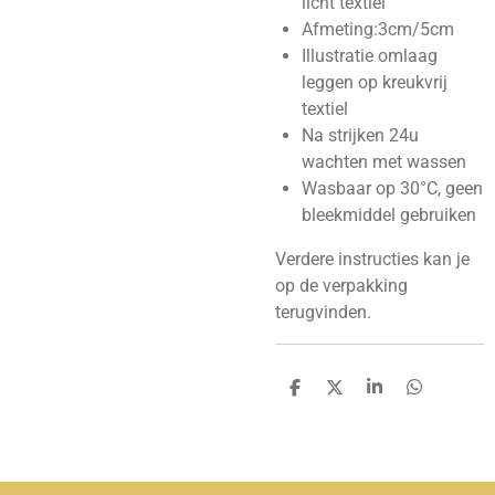
licht textiel
Afmeting:3cm/5cm
Illustratie omlaag
leggen op kreukvrij
textiel
Na strijken 24u
wachten met wassen
Wasbaar op 30°C, geen
bleekmiddel gebruiken
Verdere instructies kan je
op de verpakking
terugvinden.
D
D
S
D
e
e
h
e
l
e
a
l
e
l
r
e
n
e
n