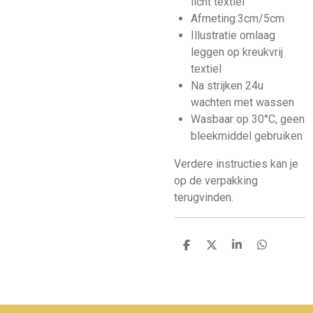
licht textiel
Afmeting:3cm/5cm
Illustratie omlaag
leggen op kreukvrij
textiel
Na strijken 24u
wachten met wassen
Wasbaar op 30°C, geen
bleekmiddel gebruiken
Verdere instructies kan je
op de verpakking
terugvinden.
D
D
S
D
e
e
h
e
l
e
a
l
e
l
r
e
n
e
n