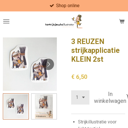
Shop online
Ga
direct
naar
de
hoofdinhoud
3 REUZEN
strijkapplicatie
KLEIN 2st
€ 6,50
In
winkelwagen
Strijkillustratie voor