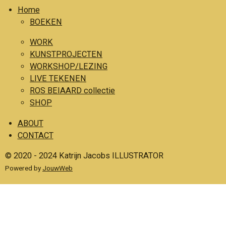
Home
e
t
BOEKEN
b
a
o
g
WORK
o
r
KUNSTPROJECTEN
WORKSHOP/LEZING
k
a
LIVE TEKENEN
m
ROS BEIAARD collectie
SHOP
ABOUT
CONTACT
© 2020 - 2024 Katrijn Jacobs ILLUSTRATOR
Powered by
JouwWeb