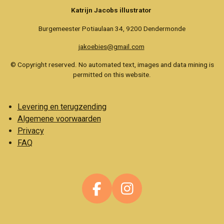
Katrijn Jacobs illustrator
Burgemeester Potiaulaan 34, 9200 Dendermonde
jakoebies@gmail.com
© Copyright reserved. No automated text, images and data mining is
permitted on this website.
Levering en terugzending
Algemene voorwaarden
Privacy
FAQ
F
I
a
n
c
s