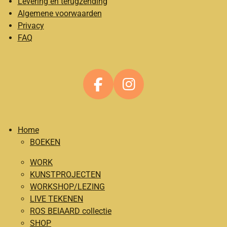
Levering en terugzending
Algemene voorwaarden
Privacy
FAQ
F
I
a
n
c
s
Home
e
t
BOEKEN
b
a
o
g
WORK
o
r
KUNSTPROJECTEN
WORKSHOP/LEZING
k
a
LIVE TEKENEN
m
ROS BEIAARD collectie
SHOP