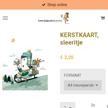
Shop online
Ga
direct
naar
de
hoofdinhoud
KERSTKAART,
sleeritje
€ 2,20
FORMAAT
In