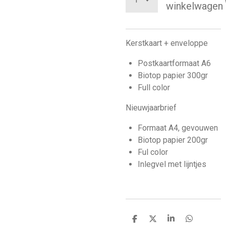
winkelwagen
Kerstkaart + enveloppe
Postkaartformaat A6
Biotop papier 300gr
Full color
Nieuwjaarbrief
Formaat A4, gevouwen
Biotop papier 200gr
Ful color
Inlegvel met lijntjes
D
D
S
D