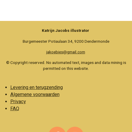
e
e
h
e
l
e
a
l
e
l
r
e
n
e
n
Katrijn Jacobs illustrator
Burgemeester Potiaulaan 34, 9200 Dendermonde
jakoebies@gmail.com
© Copyright reserved. No automated text, images and data mining is
permitted on this website.
Levering en terugzending
Algemene voorwaarden
Privacy
FAQ