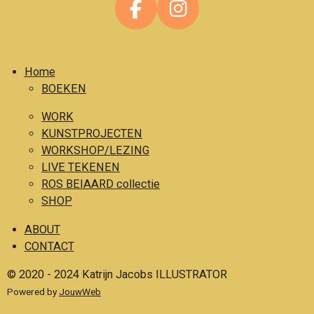
F
I
a
n
c
s
Home
e
t
BOEKEN
b
a
o
g
WORK
o
r
KUNSTPROJECTEN
WORKSHOP/LEZING
k
a
LIVE TEKENEN
m
ROS BEIAARD collectie
SHOP
ABOUT
CONTACT
© 2020 - 2024 Katrijn Jacobs ILLUSTRATOR
Powered by
JouwWeb