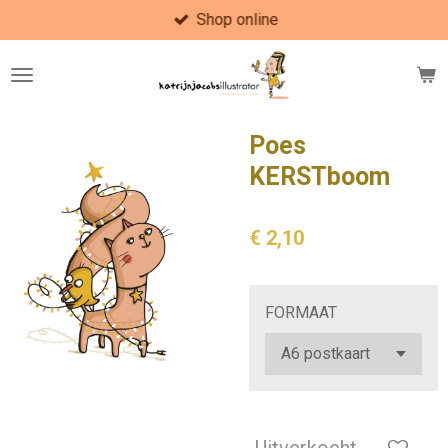
Shop online
Ga
direct
naar
de
hoofdinhoud
Poes
KERSTboom
€ 2,10
FORMAAT