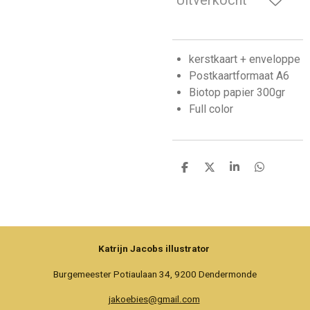
Uitverkocht
kerstkaart + enveloppe
Postkaartformaat A6
Biotop papier 300gr
Full color
D
D
S
D
e
e
h
e
l
e
a
l
e
l
r
e
n
e
n
Katrijn Jacobs illustrator
Burgemeester Potiaulaan 34, 9200 Dendermonde
jakoebies@gmail.com