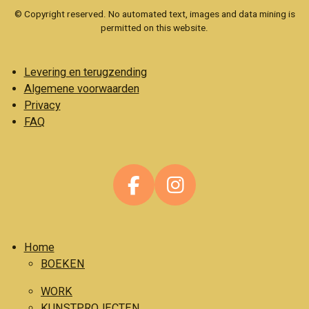
© Copyright reserved. No automated text, images and data mining is
permitted on this website.
Levering en terugzending
Algemene voorwaarden
Privacy
FAQ
F
I
a
n
c
s
Home
e
t
BOEKEN
b
a
o
g
WORK
KUNSTPROJECTEN