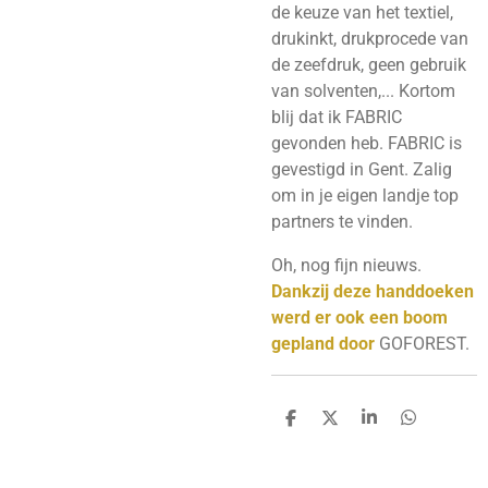
de keuze van het textiel,
drukinkt, drukprocede van
de zeefdruk, geen gebruik
van solventen,... Kortom
blij dat ik FABRIC
gevonden heb. FABRIC is
gevestigd in Gent. Zalig
om in je eigen landje top
partners te vinden.
Oh, nog fijn nieuws.
Dankzij deze handdoeken
werd er ook een boom
gepland door
GOFOREST.
D
D
S
D
e
e
h
e
l
e
a
l
e
l
r
e