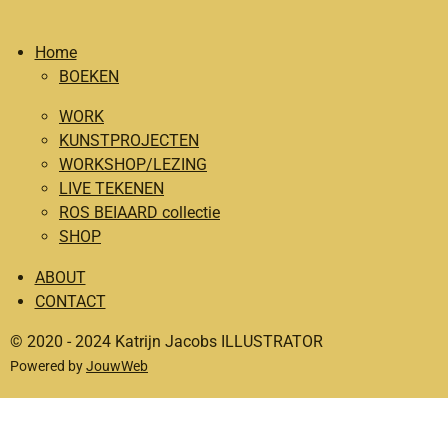
a
n
c
s
Home
e
t
BOEKEN
b
a
o
g
WORK
o
r
KUNSTPROJECTEN
WORKSHOP/LEZING
k
a
LIVE TEKENEN
m
ROS BEIAARD collectie
SHOP
ABOUT
CONTACT
© 2020 - 2024 Katrijn Jacobs ILLUSTRATOR
Powered by
JouwWeb