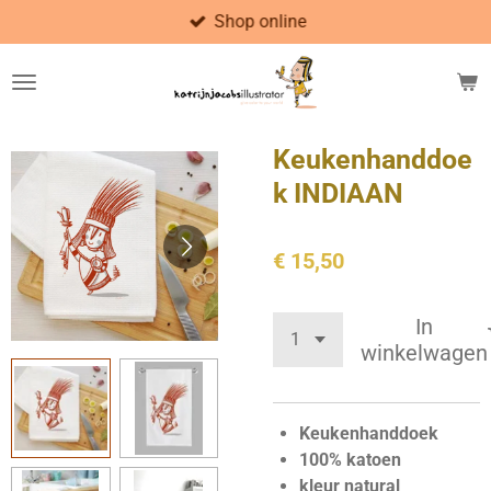
Shop online
Ga
direct
naar
de
hoofdinhoud
Keukenhanddoe
k INDIAAN
€ 15,50
In
winkelwagen
Keukenhanddoek
100% katoen
kleur natural