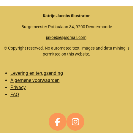
n
e
n
Katrijn Jacobs illustrator
Burgemeester Potiaulaan 34, 9200 Dendermonde
jakoebies@gmail.com
© Copyright reserved. No automated text, images and data mining is
permitted on this website.
Levering en terugzending
Algemene voorwaarden
Privacy
FAQ
F
I