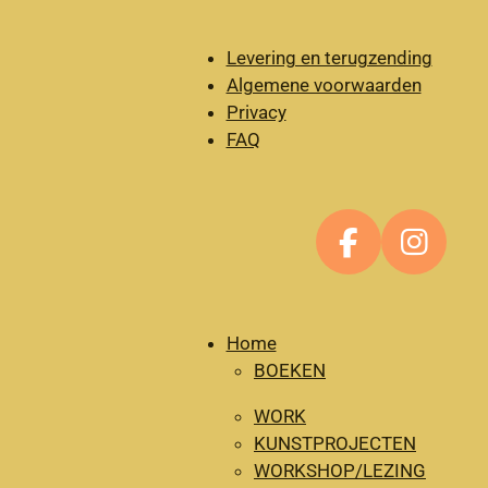
Levering en terugzending
Algemene voorwaarden
Privacy
FAQ
F
I
a
n
c
s
e
t
Home
BOEKEN
b
a
o
g
WORK
o
r
KUNSTPROJECTEN
k
a
WORKSHOP/LEZING