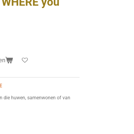
 WHERE you
en
E
n die huwen, samenwonen of van