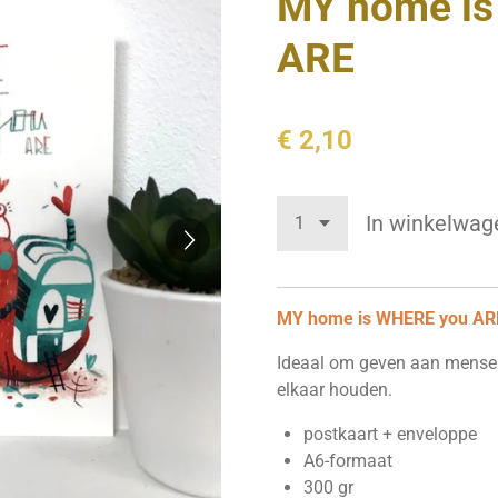
MY home is
ARE
€ 2,10
In winkelwag
MY home is WHERE you AR
Ideaal om geven aan mense
elkaar houden.
postkaart + enveloppe
A6-formaat
300 gr