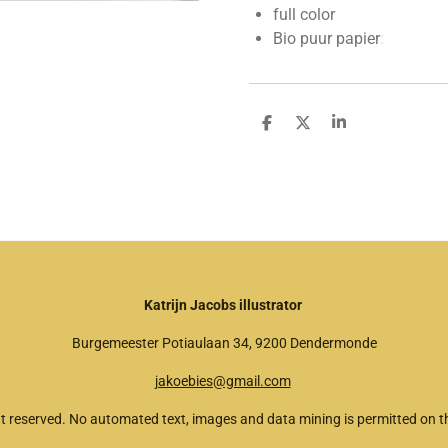
full color
Bio puur papier
:
D
D
S
e
e
h
l
e
a
e
l
r
n
e
Katrijn Jacobs illustrator
Burgemeester Potiaulaan 34, 9200 Dendermonde
jakoebies@gmail.com
t reserved. No automated text, images and data mining is permitted on th