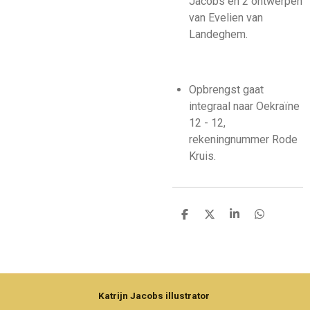
Jacobs en 2 ontwerpen
van Evelien van
Landeghem.
Opbrengst gaat
integraal naar Oekraïne
12 - 12,
rekeningnummer Rode
Kruis.
D
D
S
D
e
e
h
e
l
e
a
l
e
l
r
e
n
e
n
Katrijn Jacobs illustrator