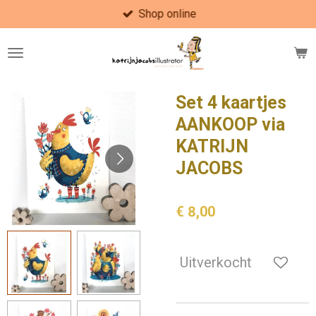
Shop online
Ga
direct
naar
de
hoofdinhoud
Set 4 kaartjes
AANKOOP via
KATRIJN
JACOBS
€ 8,00
Uitverkocht