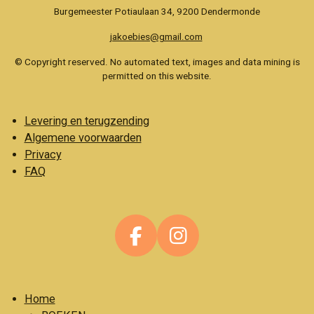
Burgemeester Potiaulaan 34, 9200 Dendermonde
jakoebies@gmail.com
© Copyright reserved. No automated text, images and data mining is
permitted on this website.
Levering en terugzending
Algemene voorwaarden
Privacy
FAQ
F
I
a
n
c
s
Home
e
t