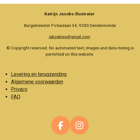
Katrijn Jacobs illustrator
Burgemeester Potiaulaan 34, 9200 Dendermonde
jakoebies@gmail.com
© Copyright reserved. No automated text, images and data mining is
permitted on this website.
Levering en terugzending
Algemene voorwaarden
Privacy
FAQ
F
I
a
n