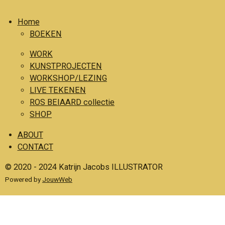
c
s
Home
e
t
BOEKEN
b
a
o
g
WORK
o
r
KUNSTPROJECTEN
WORKSHOP/LEZING
k
a
LIVE TEKENEN
m
ROS BEIAARD collectie
SHOP
ABOUT
CONTACT
© 2020 - 2024 Katrijn Jacobs ILLUSTRATOR
Powered by
JouwWeb