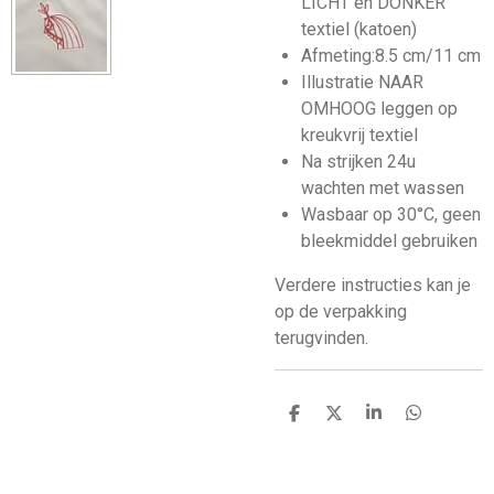
LICHT en DONKER
textiel (katoen)
Afmeting:8.5 cm/11 cm
Illustratie NAAR
OMHOOG leggen op
kreukvrij textiel
Na strijken 24u
wachten met wassen
Wasbaar op 30°C, geen
bleekmiddel gebruiken
Verdere instructies kan je
op de verpakking
terugvinden.
D
D
S
D
e
e
h
e
l
e
a
l
e
l
r
e
n
e
n