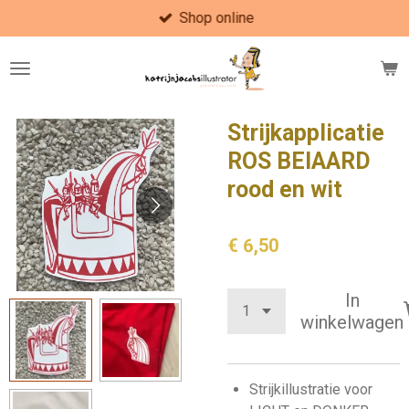
Shop online
Ga
direct
naar
de
hoofdinhoud
Strijkapplicatie
ROS BEIAARD
rood en wit
€ 6,50
In
winkelwagen
Strijkillustratie voor