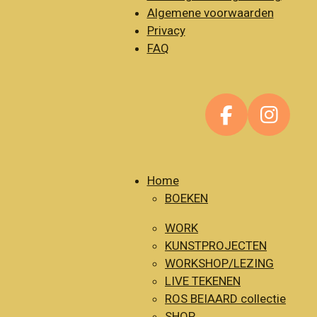
Algemene voorwaarden
Privacy
FAQ
F
I
a
n
c
s
e
t
Home
BOEKEN
b
a
o
g
WORK
o
r
KUNSTPROJECTEN
k
a
WORKSHOP/LEZING
m
LIVE TEKENEN
ROS BEIAARD collectie
SHOP