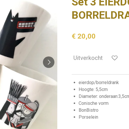
Set 3 EIERD
BORRELDRA
€ 20,00
Uitverkocht
eierdop/borreldrank
Hoogte: 5,5cm
Diameter: onderaan:3,5c
Conische vorm
BonBistro
Porselein