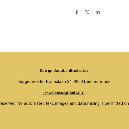
D
D
S
e
e
h
l
e
a
e
l
r
n
e
Katrijn Jacobs illustrator
Burgemeester Potiaulaan 34, 9200 Dendermonde
jakoebies@gmail.com
reserved. No automated text, images and data mining is permitted on 