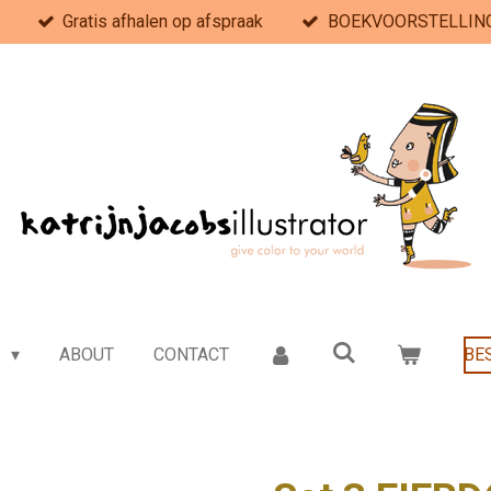
Gratis afhalen op afspraak
BOEKVOORSTELLING 
e
ABOUT
CONTACT
BE