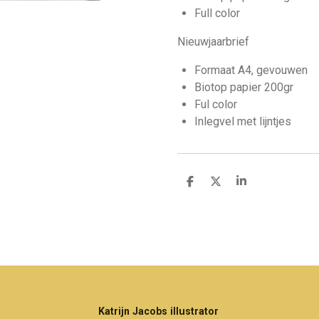
Full color
Nieuwjaarbrief
Formaat A4, gevouwen
Biotop papier 200gr
Ful color
Inlegvel met lijntjes
D
D
S
e
e
h
l
e
a
e
l
r
n
e
Katrijn Jacobs illustrator