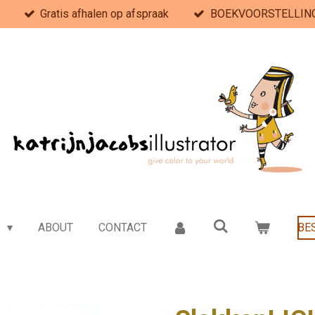
Gratis afhalen op afspraak
BOEKVOORSTELLING 
e
ABOUT
CONTACT
BE