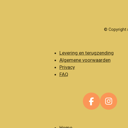
© Copyright 
Levering en terugzending
Algemene voorwaarden
Privacy
FAQ
F
I
a
n
c
s
Home