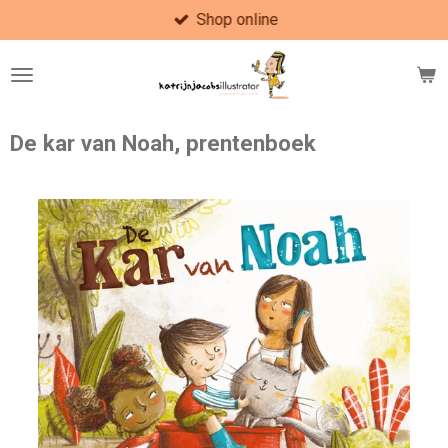
Shop online
Ga
direct
naar
de
hoofdinhoud
De kar van Noah, prentenboek