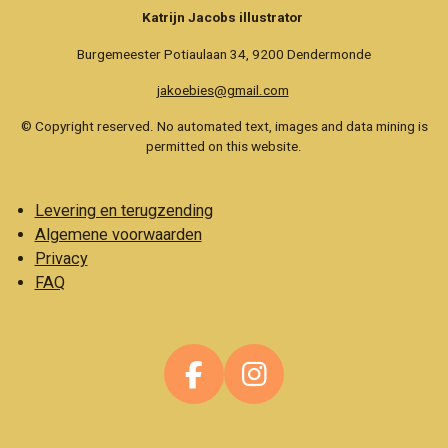
Katrijn Jacobs illustrator
Burgemeester Potiaulaan 34, 9200 Dendermonde
jakoebies@gmail.com
© Copyright reserved. No automated text, images and data mining is
permitted on this website.
Levering en terugzending
Algemene voorwaarden
Privacy
FAQ
F
I
a
n
c
s